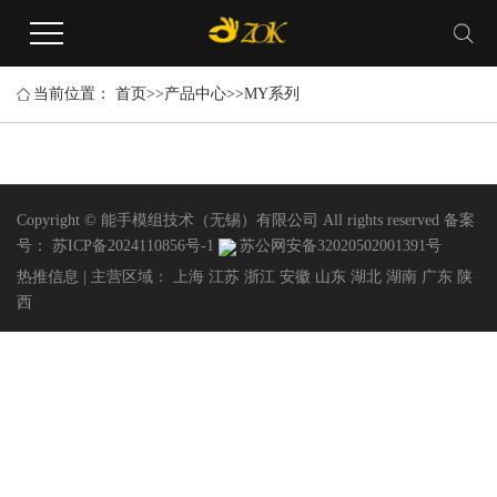
当前位置：
首页
>>
产品中心
>>
MY系列
Copyright © 能手模组技术（无锡）有限公司 All rights reserved 备案
号：
苏ICP备2024110856号-1
苏公网安备32020502001391号
热推信息
| 主营区域：
上海
江苏
浙江
安徽
山东
湖北
湖南
广东
陕
西