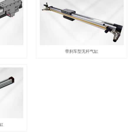
带刹车型无杆气缸
缸