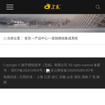
当前位置：
首页
>>
产品中心
>>
直线模组集成系统
Copyright © 能手模组技术（无锡）有限公司 All rights reserved 备案
号：
苏ICP备2024110856号-1
苏公网安备32020502001391号
热推信息
| 主营区域：
上海
江苏
浙江
安徽
山东
湖北
湖南
广东
陕
西